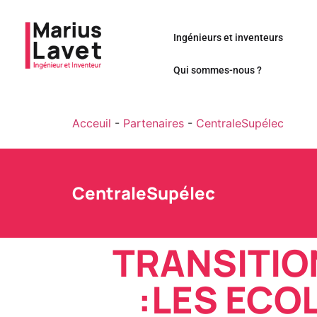
Ingénieurs et inventeurs
Qui sommes-nous ?
Acceuil
-
Partenaires
-
CentraleSupélec
CentraleSupélec
TRANSITIO
:LES ECO